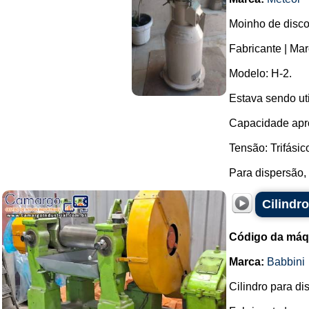
Moinho de disc
Fabricante | M
Modelo: H-2.
Estava sendo ut
Capacidade apro
Tensão: Trifásic
Para dispersão,
Cilindr
Código da máq
Marca:
Babbini
Cilindro para di