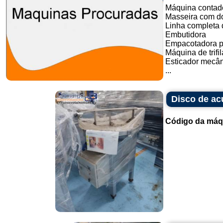
Máquina contado
Masseira com do
Linha completa d
Embutidora
Empacotadora p
Máquina de trifil
Esticador mecân
...
Disco de ac
Código da máq