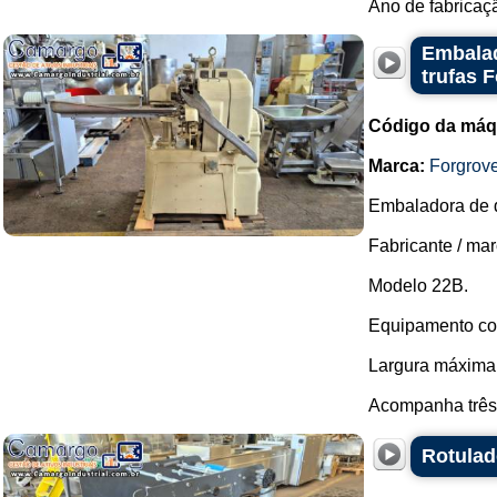
Ano de fabricaçã
Embalad
trufas 
Código da máq
Marca:
Forgrov
Embaladora de d
Fabricante / mar
Modelo 22B.
Equipamento com
Largura máxima 
Acompanha três 
Rotulad