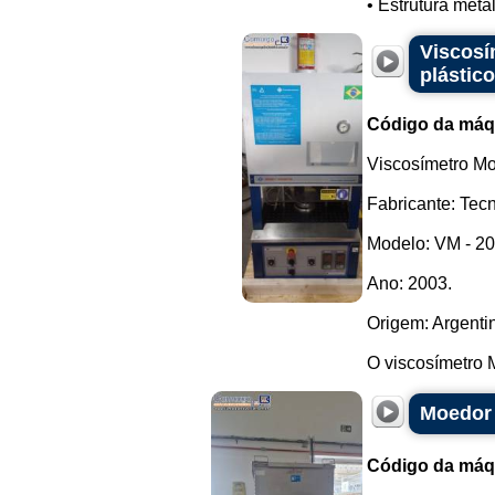
• Estrutura metá
Viscosí
plástico
Código da máq
Viscosímetro Mo
Fabricante: Tecn
Modelo: VM - 20
Ano: 2003.
Origem: Argenti
O viscosímetro 
Moedor 
Código da máq