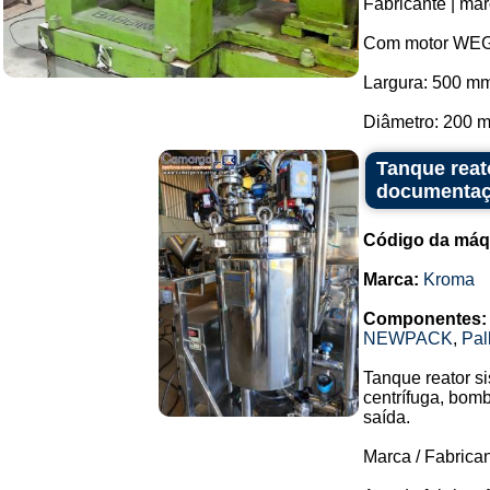
Fabricante | mar
Com motor WEG
Largura: 500 m
Diâmetro: 200 m
Tanque reat
documentaç
Código da máq
Marca:
Kroma
Componentes:
NEWPACK
,
Pal
Tanque reator s
centrífuga, bom
saída.
Marca / Fabrica