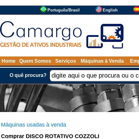
Português/Brasil
English
Home
Quem Somos
Serviços
Máquinas à Venda
Emp
O quê procura?
Máquinas usadas à venda
Comprar DISCO ROTATIVO COZZOLI