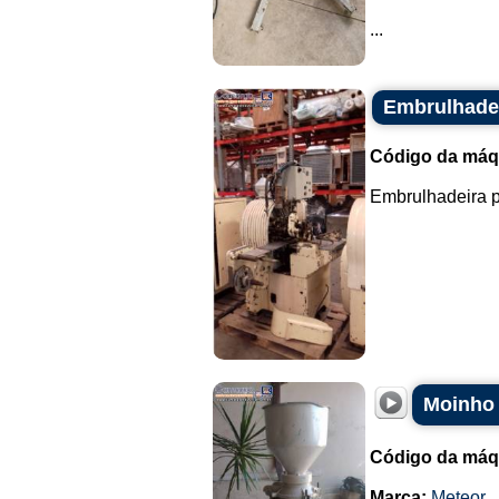
...
Embrulhadei
Código da máq
Embrulhadeira p
Moinho 
Código da máq
Marca:
Meteor