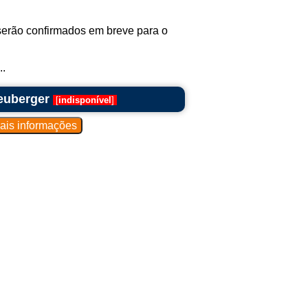
serão confirmados em breve para o
..
euberger
[
indisponível
]