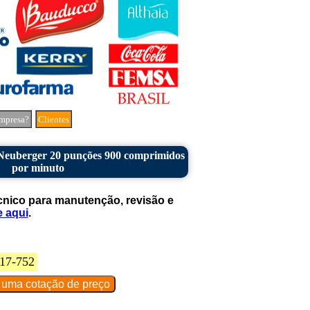
mpresa?
Clientes
Neuberger 20 punções 900 comprimidos
por minuto
cnico para manutenção, revisão e
e aqui
.
17-752