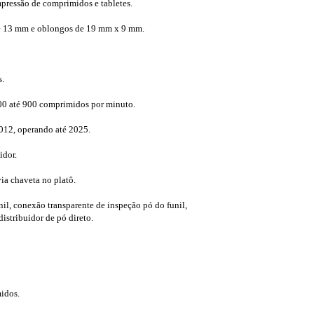
pressão de comprimidos e tabletes.
e 13 mm e oblongos de 19 mm x 9 mm.
.
0 até 900 comprimidos por minuto.
12, operando até 2025.
idor.
ia chaveta no platô.
nil, conexão transparente de inspeção pó do funil,
istribuidor de pó direto.
idos.