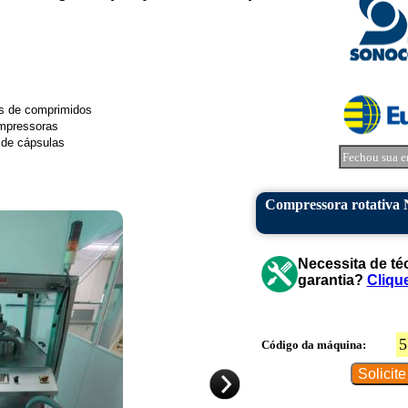
s de comprimidos
ompressoras
 de cápsulas
Fechou sua e
Compressora rotativa 
Necessita de té
garantia?
Cliqu
5
Código da máquina: