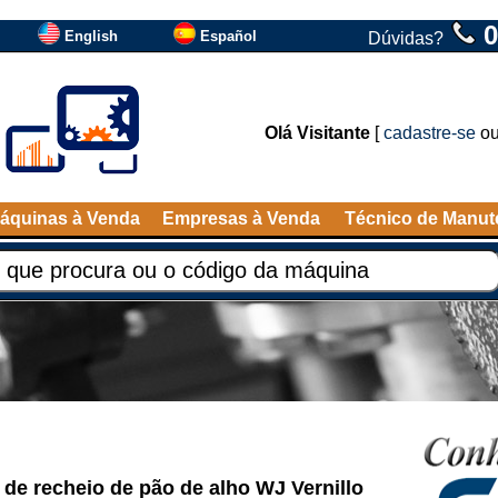
0
English
Español
Dúvidas?
Olá Visitante
[
cadastre-se
o
áquinas à Venda
Empresas à Venda
Técnico de Manu
e recheio de pão de alho WJ Vernillo