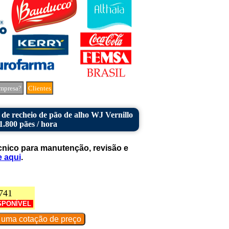
mpresa?
Clientes
de recheio de pão de alho WJ Vernillo
1.800 pães / hora
cnico para manutenção, revisão e
e aqui
.
741
SPONÍVEL