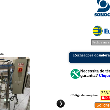
Fechou sua e
 de 6
Recheadora dosadora 
Necessita de té
garantia?
Cliqu
358-
Código da máquina:
INDI