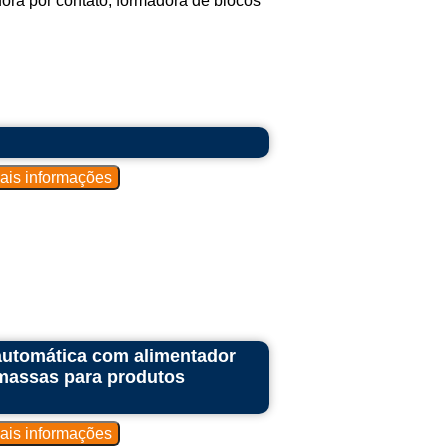
ra por contato, formadora de blocos
.
utomática com alimentador
imassas para produtos