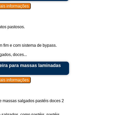
tos pastosos.
em fim e com sistema de bypass.
gados, doces...
eira para massas laminadas
e massas salgados pastéis doces 2
salgados, como pastéis, pastéis