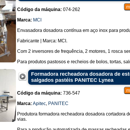
Código da máquina:
074-262
Marca:
MCI
Envasadora dosadora contínua em aço inox para produ
Fabricante | Marca: MCI.
Com 2 inversores de frequência, 2 motores, 1 rosca s
Para produtos pastosos e recheios de bolos, tortas, sal
Formadora recheadora dosadora de est
salgados pastéis PANITEC Lynea
Código da máquina:
736-547
Marca:
Apitec
,
PANITEC
Produtora formadora recheadora dosadora cortadora d
vias.
Para a produção automatizada de massas recheadas e 