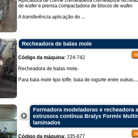
Aplicadora de creme cremeadeira cremeadora recheado
de wafer e prensa compactadora de blocos de wafer.
A transferência aplicação do ...
Recheadora de balas mole
Código da máquina:
724-742
Recheadora de balas mole.
Para bala mole tipo toffe, bala de iogurte entre outras...
Formadora modeladoras e recheadora a
extrusora contínua Bralyx Formix Mult
laminados
Código da máquina:
335-677