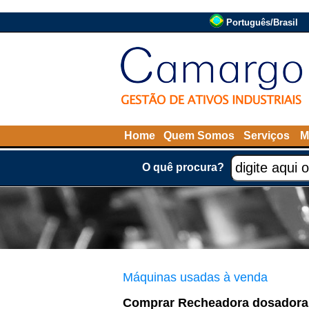
Português/Brasil
Home
Quem Somos
Serviços
M
O quê procura?
Máquinas usadas à venda
Comprar Recheadora dosadora d