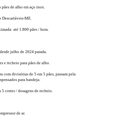
 pães de alho em aço inox.
lo Descartáveis-ME.
mada: até 1.800 pães / hora.
desde julho de 2024 parada.
s e recheio para pães de alho.
ra com divisórias de 5 em 5 pães, passam pela
ispensados para bandeja.
 5 cortes / dosagens de recheio.
ompressor de ar.