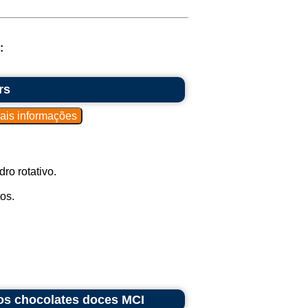
:
rs
ro rotativo.
os.
os chocolates doces MCI