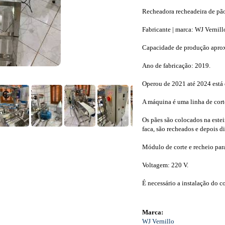
Recheadora recheadeira de pão
Fabricante | marca: WJ Vernil
Capacidade de produção aproxi
Ano de fabricação: 2019.
Operou de 2021 até 2024 está 
A máquina é uma linha de corte
Os pães são colocados na estei
faca, são recheados e depois d
Módulo de corte e recheio para
Voltagem: 220 V.
É necessário a instalação do c
Marca:
WJ Vernillo