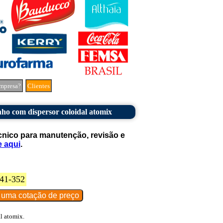
mpresa?
Clientes
ho com dispersor coloidal atomix
cnico para manutenção, revisão e
e aqui
.
41-352
l atomix.