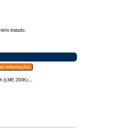
ério tratado.
 (LME 200K)....