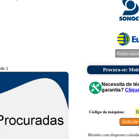
Fechou sua e
 de 1
Procura-se: Moin
Necessita de té
garantia?
Cliqu
0
Código da máquina:
Moinho com dispersor coloida