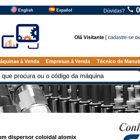
0
English
Español
Dúvidas?
Olá Visitante
[
cadastre-se
o
áquinas à Venda
Empresas à Venda
Técnico de Manu
m dispersor coloidal atomix