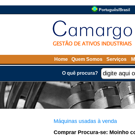
Português/Brasil
Home
Quem Somos
Serviços
M
O quê procura?
Máquinas usadas à venda
Comprar Procura-se: Moinho co