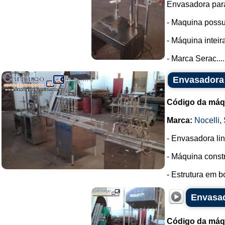
Envasadora para
- Maquina possui
- Máquina intei
- Marca Serac....
Envasadora 
Código da máq
Marca:
Nocelli
,
- Envasadora lin
- Máquina const
- Estrutura em b
Envasad
Código da máq