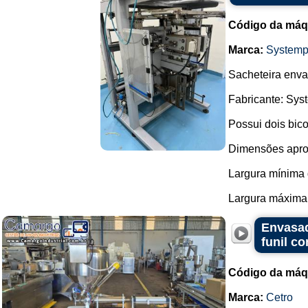
Código da máq
Marca:
Systemp
Sacheteira enva
Fabricante: Sys
Possui dois bi
Dimensões apr
Largura mínima
Largura máxima
Envasad
funil c
Código da máq
Marca:
Cetro