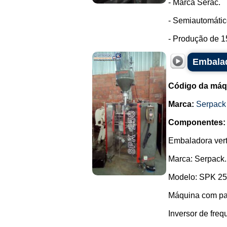
- Marca Serac.
- Semiautomátic
- Produção de 1
Embalad
Código da máq
Marca:
Serpack
Componentes:
Embaladora vert
Marca: Serpack.
Modelo: SPK 25
Máquina com pa
Inversor de fr