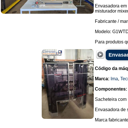
Envasadora em a
misturador mixe
Fabricante / mar
Modelo: G1WTD
Para produtos q
Envasad
Código da máq
Marca:
Ima
,
Tec
Componentes:
Sacheteira com 
Envasadora de s
Marca fabricant