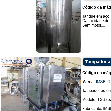
Código da máq
Tanque em aço 
Capacidade de 1
Sem motor....
Tampador a
Código da máq
Marca:
IMSB
,
R
Tampador autom
Modelo: TSB25.
Fabricante: IMS