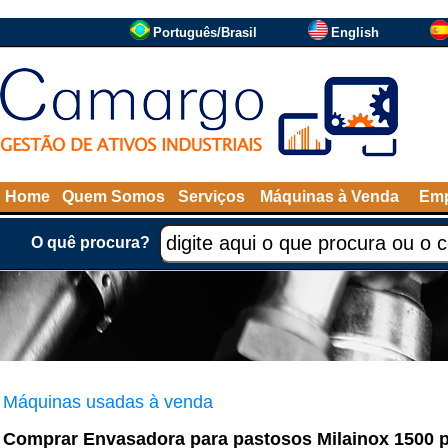
Português/Brasil
English
Home
Quem Somos
Serviços
Máquinas à Venda
Emp
O quê procura?
Máquinas usadas à venda
Comprar Envasadora para pastosos Milainox 1500 p