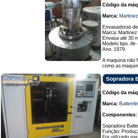
Código da máq
Marca:
Martine
Envasadoras de 
Marca: Martinez
Envasa até 30 m
Modelo tipo. ife 
Ano. 1979.
A maquina não f
como as maquina
Sopradora B
Código da máq
Marca:
Battenfe
Componentes:
Sopradora Batte
Função: Produçã
Foi utilizado pa