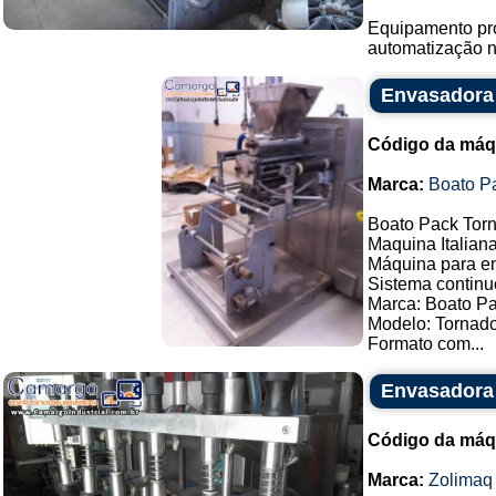
Equipamento pro
automatização no
Envasadora 
Código da máq
Marca:
Boato P
Boato Pack Torn
Maquina Italiana
Máquina para en
Sistema continu
Marca: Boato P
Modelo: Tornado
Formato com...
Envasadora 
Código da máq
Marca:
Zolimaq