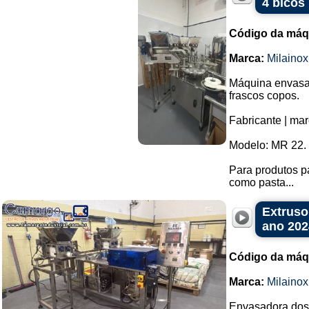
4 bicos
Código da máq
Marca:
Milainox
Máquina envasad
frascos copos.
Fabricante | mar
Modelo: MR 22.
Para produtos p
como pasta...
Extruso
ano 202
Código da máq
Marca:
Milainox
Envasadora dosa