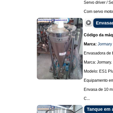
Servo driver / 
Com servo motor,
Envasad
Código da máq
Marca:
Jormary
Envasadora de 
Marca: Jormary.
Modelo: ES1 Pl
Equipamento em a
Envasa de 10 ml 
C...
Tanque em a