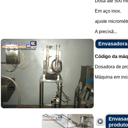
Dosa até 500 ml
Em aço inox.
ajuste micromét
A precisã...
Envasadora 
Código da máq
Dosadora de pro
Máquina em inox
Envasad
produto