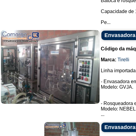
Batoca e rosquei
Capacidade de 1
Pe...
Envasadora 
Código da máq
Marca:
Tirelli
Linha importada
- Envasadora em 
Modelo: GVJA.
- Rosqueadora em
Modelo: NEBEL 
...
Envasadoras