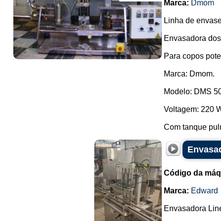
Marca:
Dmom
Linha de envase 
Envasadora dosa
Para copos pote
Marca: Dmom.
Modelo: DMS 5
Voltagem: 220 
Com tanque pul
Envasad
Código da máq
Marca:
Edward
Envasadora Line