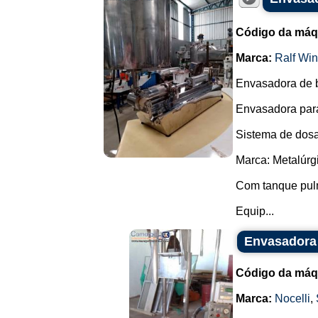
Código da máq
Marca:
Ralf Win
Envasadora de b
Envasadora para
Sistema de dosag
Marca: Metalúrgi
Com tanque pul
Equip...
Envasadora 
Código da máq
Marca:
Nocelli
,