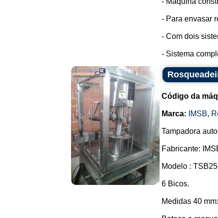
- Máquina const
- Para envasar 
- Com dois sist
- Sistema comple
Rosqueadei
Código da máq
Marca:
IMSB
,
R
Tampadora autom
Fabricante: IMS
Modelo : TSB25
6 Bicos.
Medidas 40 mm: 