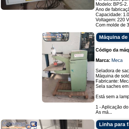
Modelo: BPS-2.
Ano de fabricaç
Capacidade: 1.0
Voltagem: 220 Va
Com molde de 3 
Máquina de 
Código da máq
Marca:
Meca
Seladora de sac
Máquina de solda
Fabricante: Mec
Sela saches em 
Está sem a lam
1 - Aplicação d
As má...
Linha para 